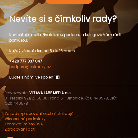
Nevíte si
s čímkoliv rady?
Kontaktujte naši uživatelskou podporu a kolegové Vám rádi
pomůžou.
Každý všední den od 8 do 16 hodin.
+420 777 837 847
podpora@estranky.cz
Buďte s námi ve spojení!
Provozovatel
VLTAVA LABE MEDIA a.s.
U Trezorky 921/2, 158 00 Praha 5 - Jinonice, IČ: 01440578, DIČ:
CZ01440578
Zásady zpracování osobních údajů
Všeobecné podmínky
Kontaktní místo DSA
Zpracování dat