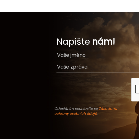
Napište
nám!
Odesláním souhlasíte se
Zásadami
ochrany osobních údajů
.