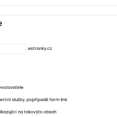
e
.estranky.cz
ovozovatele
erční služby, popřípadě farm link
dkazující na takovýto obsah