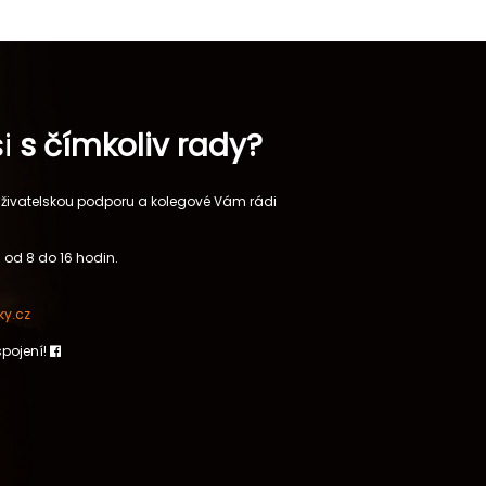
si
s čímkoliv rady?
 uživatelskou podporu a kolegové Vám rádi
 od 8 do 16 hodin.
y.cz
spojení!