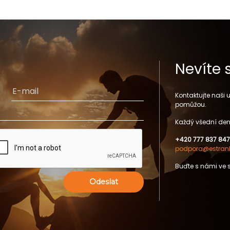
Nevíte 
Kontaktujte naši
pomůžou.
Každý všední den
+420 777 837 847
podpora@estrank
Buďte s námi ve 
Odeslat