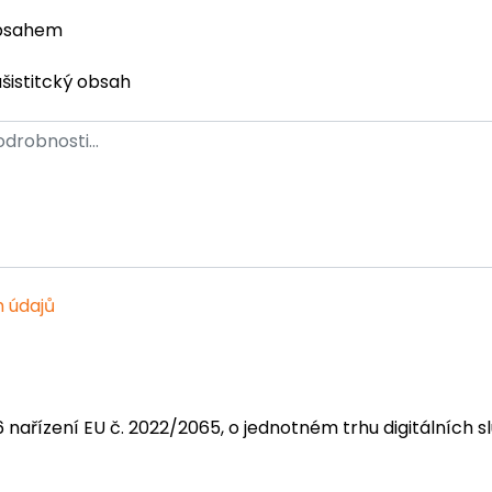
obsahem
ašistitcký obsah
 údajů
6 nařízení EU č. 2022/2065, o jednotném trhu digitálních