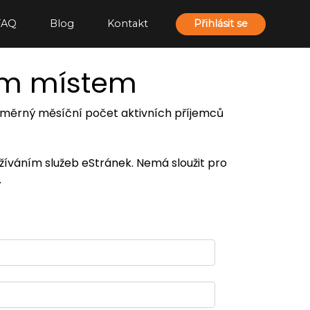
FAQ
Blog
Kontakt
Přihlásit se
ím místem
 průměrný měsíční počet aktivních příjemců
užíváním služeb eStránek. Nemá sloužit pro
.