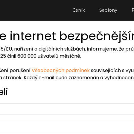
Ceník
Šablony
e internet bezpečnějš
065/EU, nařízení o digitálních službách, informujeme, že
2025 činil 600 000 uživatelů měsíčně.
ášení porušení
Všeobecných podmínek
souvisejících s vy
ra stránek. Každý e-mail bude zaznamenán a vyhodnocen
li