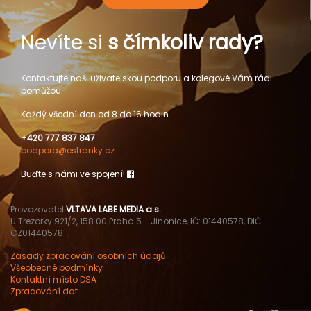
Nevíte si
s čímkoliv rady?
Kontaktujte naši uživatelskou podporu a kolegové Vám rádi
pomůžou.
Každý všední den od 8 do 16 hodin.
+420 777 837 847
podpora@estranky.cz
Buďte s námi ve spojení!
Provozovatel
VLTAVA LABE MEDIA a.s.
U Trezorky 921/2, 158 00 Praha 5 - Jinonice, IČ: 01440578, DIČ:
CZ01440578
Zásady zpracování osobních údajů
Všeobecné podmínky
Kontaktní místo DSA
Zpracování dat