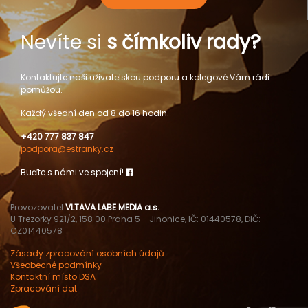
Nevíte si
s čímkoliv rady?
Kontaktujte naši uživatelskou podporu a kolegové Vám rádi
pomůžou.
Každý všední den od 8 do 16 hodin.
+420 777 837 847
podpora@estranky.cz
Buďte s námi ve spojení!
Provozovatel
VLTAVA LABE MEDIA a.s.
U Trezorky 921/2, 158 00 Praha 5 - Jinonice, IČ: 01440578, DIČ:
CZ01440578
Zásady zpracování osobních údajů
Všeobecné podmínky
Kontaktní místo DSA
Zpracování dat