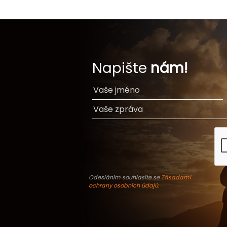
Napište
nám!
Odesláním souhlasíte se
Zásadami
ochrany osobních údajů
.