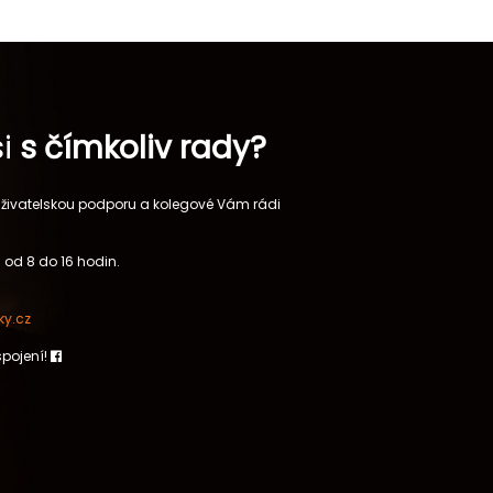
si
s čímkoliv rady?
 uživatelskou podporu a kolegové Vám rádi
 od 8 do 16 hodin.
y.cz
spojení!