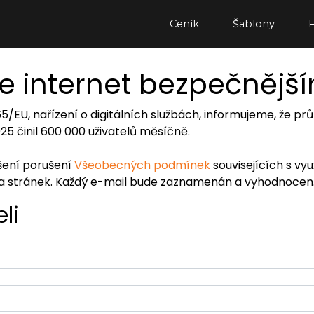
Ceník
Šablony
e internet bezpečnějš
065/EU, nařízení o digitálních službách, informujeme, že
2025 činil 600 000 uživatelů měsíčně.
ášení porušení
Všeobecných podmínek
souvisejících s vy
ra stránek. Každý e-mail bude zaznamenán a vyhodnocen
li