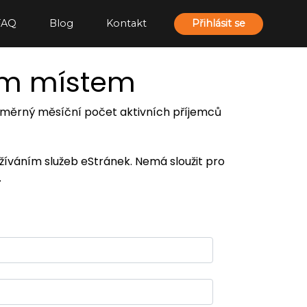
FAQ
Blog
Kontakt
Přihlásit se
ím místem
 průměrný měsíční počet aktivních příjemců
užíváním služeb eStránek. Nemá sloužit pro
.