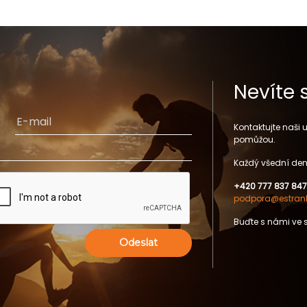
Nevíte 
Kontaktujte naši
pomůžou.
Každý všední den
+420 777 837 847
podpora@estrank
Buďte s námi ve 
Odeslat