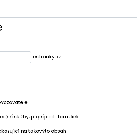
e
.estranky.cz
ovozovatele
erční služby, popřípadě farm link
dkazující na takovýto obsah