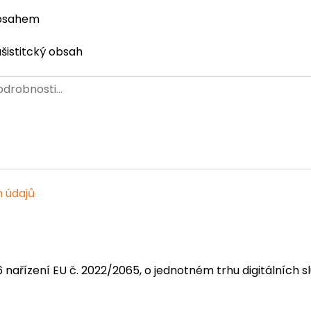
obsahem
ašistitcký obsah
 údajů
6 nařízení EU č. 2022/2065, o jednotném trhu digitálních