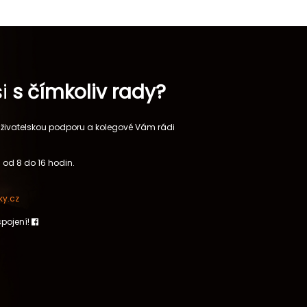
si
s čímkoliv rady?
 uživatelskou podporu a kolegové Vám rádi
 od 8 do 16 hodin.
y.cz
spojení!