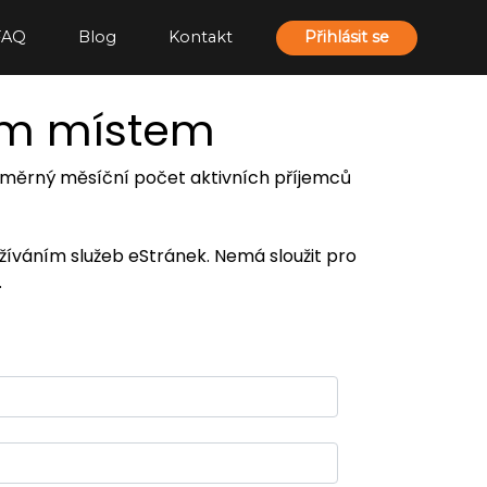
FAQ
Blog
Kontakt
Přihlásit se
ím místem
 průměrný měsíční počet aktivních příjemců
užíváním služeb eStránek. Nemá sloužit pro
.