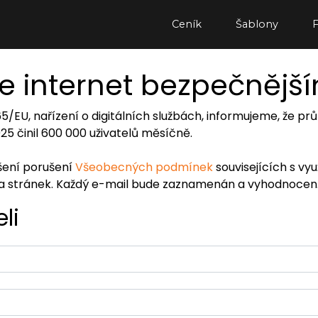
Ceník
Šablony
e internet bezpečnějš
065/EU, nařízení o digitálních službách, informujeme, že
2025 činil 600 000 uživatelů měsíčně.
ášení porušení
Všeobecných podmínek
souvisejících s vy
ra stránek. Každý e-mail bude zaznamenán a vyhodnocen
li