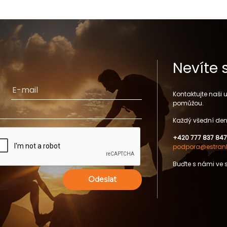
Nevíte 
Kontaktujte naši
pomůžou.
Každý všední den
+420 777 837 847
podpora@estrank
Buďte s námi ve 
Odeslat