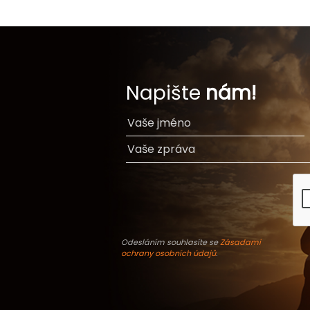
Napište
nám!
Odesláním souhlasíte se
Zásadami
ochrany osobních údajů
.