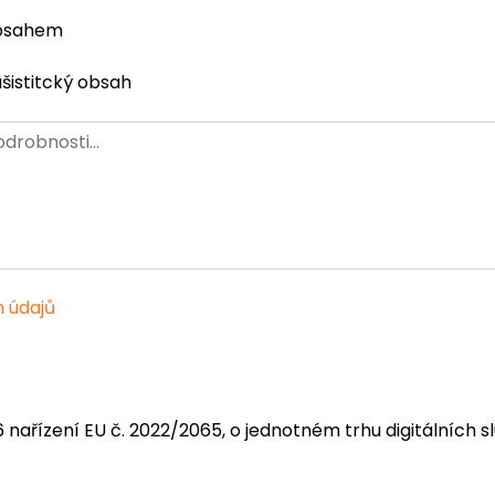
obsahem
ašistitcký obsah
 údajů
6 nařízení EU č. 2022/2065, o jednotném trhu digitálních