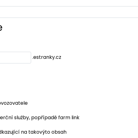
e
.estranky.cz
ovozovatele
erční služby, popřípadě farm link
dkazující na takovýto obsah