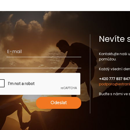
Nevíte 
Kontaktujte naši
pomůžou.
Každý všední den
+420 777 837 847
podpora@estrank
Buďte s námi ve 
Odeslat