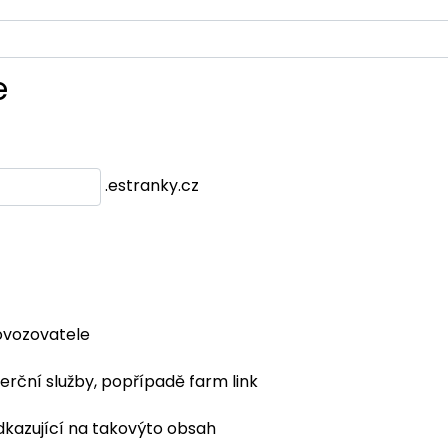
e
.estranky.cz
ovozovatele
erční služby, popřípadě farm link
dkazující na takovýto obsah