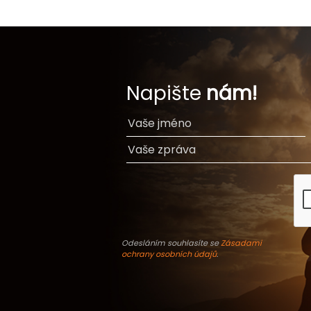
Napište
nám!
Odesláním souhlasíte se
Zásadami
ochrany osobních údajů
.