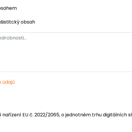
obsahem
ašistitcký obsah
 údajů
6 nařízení EU č. 2022/2065, o jednotném trhu digitálních