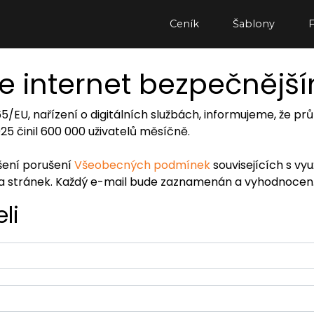
Ceník
Šablony
e internet bezpečnějš
065/EU, nařízení o digitálních službách, informujeme, že
2025 činil 600 000 uživatelů měsíčně.
ášení porušení
Všeobecných podmínek
souvisejících s vy
ra stránek. Každý e-mail bude zaznamenán a vyhodnocen
li