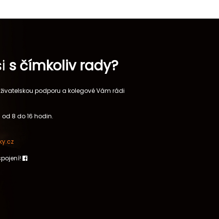
si
s čímkoliv rady?
 uživatelskou podporu a kolegové Vám rádi
 od 8 do 16 hodin.
y.cz
spojení!