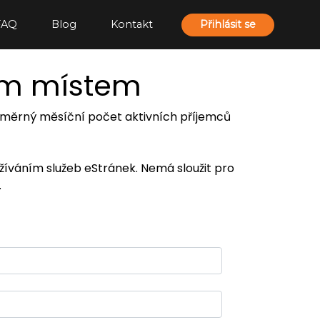
FAQ
Blog
Kontakt
Přihlásit se
ím místem
 průměrný měsíční počet aktivních příjemců
užíváním služeb eStránek. Nemá sloužit pro
.