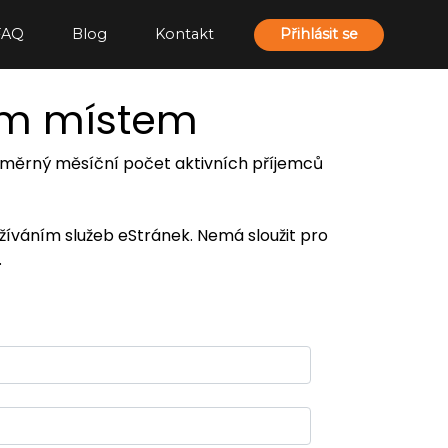
FAQ
Blog
Kontakt
Přihlásit se
ím místem
 průměrný měsíční počet aktivních příjemců
užíváním služeb eStránek. Nemá sloužit pro
.