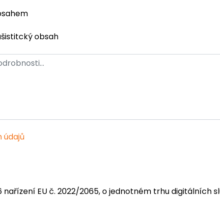
obsahem
ašistitcký obsah
 údajů
6 nařízení EU č. 2022/2065, o jednotném trhu digitálních