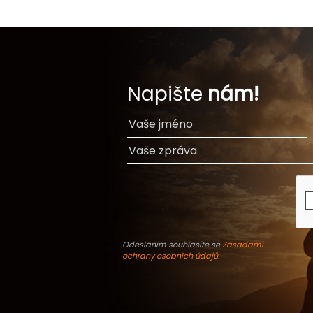
Napište
nám!
Odesláním souhlasíte se
Zásadami
ochrany osobních údajů
.