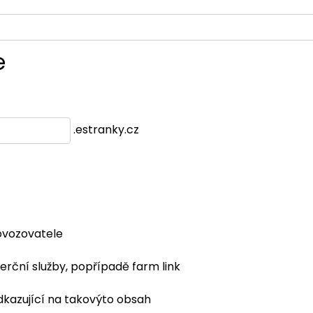
e
.estranky.cz
ovozovatele
erční služby, popřípadě farm link
dkazující na takovýto obsah