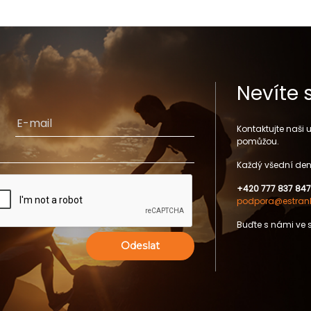
Nevíte 
Kontaktujte naši
pomůžou.
Každý všední den
+420 777 837 847
podpora@estrank
Buďte s námi ve 
Odeslat