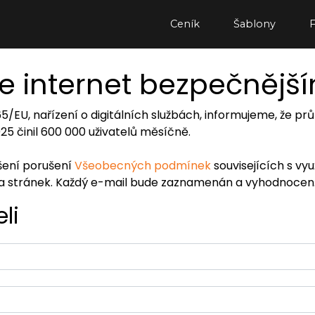
Ceník
Šablony
e internet bezpečnějš
065/EU, nařízení o digitálních službách, informujeme, že
2025 činil 600 000 uživatelů měsíčně.
ášení porušení
Všeobecných podmínek
souvisejících s vy
ra stránek. Každý e-mail bude zaznamenán a vyhodnocen
li