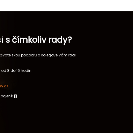
si
s čímkoliv rady?
 uživatelskou podporu a kolegové Vám rádi
 od 8 do 16 hodin.
y.cz
spojení!