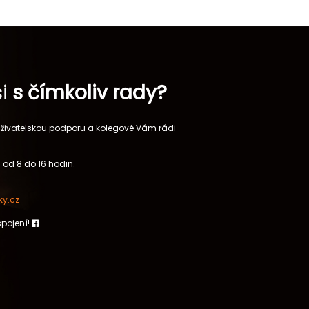
si
s čímkoliv rady?
 uživatelskou podporu a kolegové Vám rádi
 od 8 do 16 hodin.
y.cz
spojení!