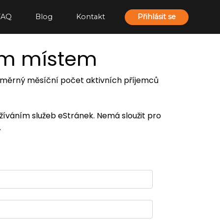
FAQ
Blog
Kontakt
Přihlásit se
ím místem
 průměrný měsíční počet aktivních příjemců
užíváním služeb eStránek. Nemá sloužit pro
.