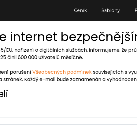
Ceník
Šablony
e internet bezpečnějš
065/EU, nařízení o digitálních službách, informujeme, že
2025 činil 600 000 uživatelů měsíčně.
ášení porušení
Všeobecných podmínek
souvisejících s vy
ra stránek. Každý e-mail bude zaznamenán a vyhodnocen
li