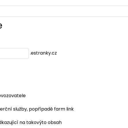
e
.estranky.cz
ovozovatele
erční služby, popřípadě farm link
dkazující na takovýto obsah