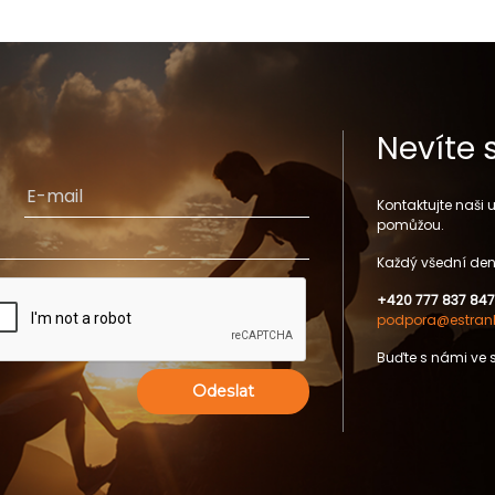
Nevíte 
Kontaktujte naši
pomůžou.
Každý všední den
+420 777 837 847
podpora@estrank
Buďte s námi ve 
Odeslat