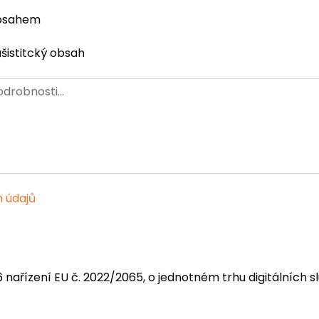
obsahem
ašistitcký obsah
 údajů
6 nařízení EU č. 2022/2065, o jednotném trhu digitálních