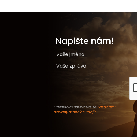
Napište
nám!
Odesláním souhlasíte se
Zásadami
ochrany osobních údajů
.