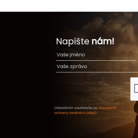
Napište
nám!
Odesláním souhlasíte se
Zásadami
ochrany osobních údajů
.