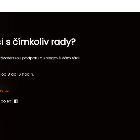
si
s čímkoliv rady?
 uživatelskou podporu a kolegové Vám rádi
 od 8 do 16 hodin.
y.cz
spojení!