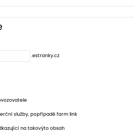
e
.estranky.cz
ovozovatele
erční služby, popřípadě farm link
dkazující na takovýto obsah