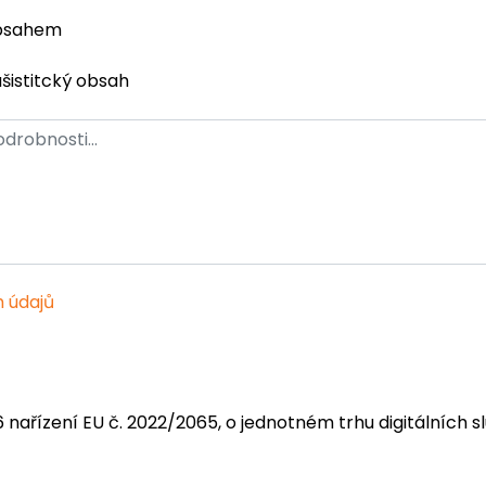
obsahem
ašistitcký obsah
 údajů
6 nařízení EU č. 2022/2065, o jednotném trhu digitálních