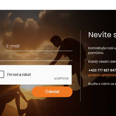
Nevíte 
Kontaktujte naši
pomůžou.
Každý všední den
+420 777 837 847
podpora@estrank
Buďte s námi ve 
Odeslat