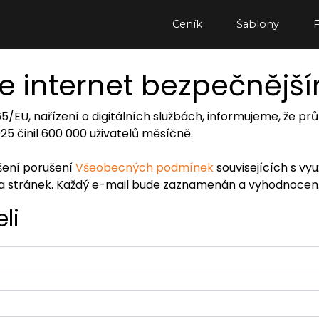
Ceník
Šablony
e internet bezpečnějš
065/EU, nařízení o digitálních službách, informujeme, že
2025 činil 600 000 uživatelů měsíčně.
ášení porušení
Všeobecných podmínek
souvisejících s vy
ra stránek. Každý e-mail bude zaznamenán a vyhodnocen
li