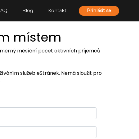
FAQ
Blog
Kontakt
Přihlásit se
ím místem
 průměrný měsíční počet aktivních příjemců
užíváním služeb eStránek. Nemá sloužit pro
.