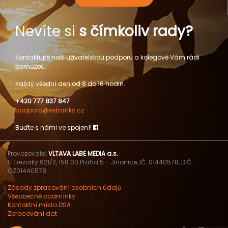
Nevíte si
s čímkoliv rady?
Kontaktujte naši uživatelskou podporu a kolegové Vám rádi
pomůžou.
Každý všední den od 8 do 16 hodin.
+420 777 837 847
podpora@estranky.cz
Buďte s námi ve spojení!
Provozovatel
VLTAVA LABE MEDIA a.s.
U Trezorky 921/2, 158 00 Praha 5 - Jinonice, IČ: 01440578, DIČ:
CZ01440578
Zásady zpracování osobních údajů
Všeobecné podmínky
Kontaktní místo DSA
Zpracování dat