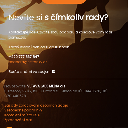
Nevíte si
s čímkoliv rady?
Kontaktujte naši uživatelskou podporu a kolegové Vám rádi
pomůžou.
Každý všední den od 8 do 16 hodin.
+420 777 837 847
podpora@estranky.cz
Buďte s námi ve spojení!
Provozovatel
VLTAVA LABE MEDIA a.s.
U Trezorky 921/2, 158 00 Praha 5 - Jinonice, IČ: 01440578, DIČ:
CZ01440578
Zásady zpracování osobních údajů
Všeobecné podmínky
Kontaktní místo DSA
Zpracování dat