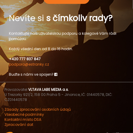
Nevíte si
s čímkoliv rady?
Kontaktujte naši uživatelskou podporu a kolegové Vám rádi
pomůžou.
Každý všední den od 8 do 16 hodin.
+420 777 837 847
podpora@estranky.cz
Buďte s námi ve spojení!
Provozovatel
VLTAVA LABE MEDIA a.s.
U Trezorky 921/2, 158 00 Praha 5 - Jinonice, IČ: 01440578, DIČ:
CZ01440578
Zásady zpracování osobních údajů
Všeobecné podmínky
Kontaktní místo DSA
Zpracování dat