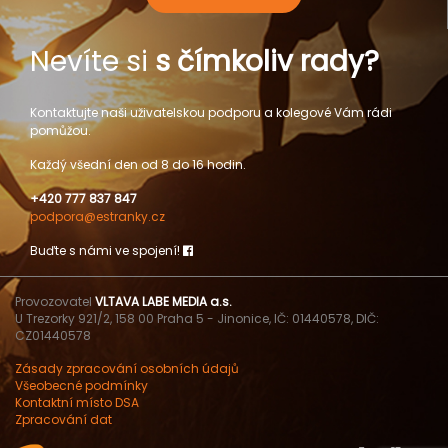
Nevíte si
s čímkoliv rady?
Kontaktujte naši uživatelskou podporu a kolegové Vám rádi
pomůžou.
Každý všední den od 8 do 16 hodin.
+420 777 837 847
podpora@estranky.cz
Buďte s námi ve spojení!
Provozovatel
VLTAVA LABE MEDIA a.s.
U Trezorky 921/2, 158 00 Praha 5 - Jinonice, IČ: 01440578, DIČ:
CZ01440578
Zásady zpracování osobních údajů
Všeobecné podmínky
Kontaktní místo DSA
Zpracování dat