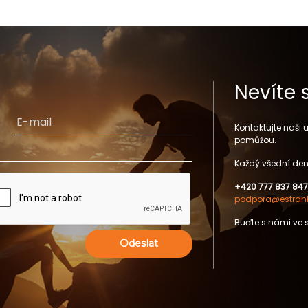
Nevíte 
Kontaktujte naši
pomůžou.
Každý všední den
+420 777 837 847
podpora@estrank
Buďte s námi ve 
Odeslat