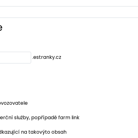
e
.estranky.cz
ovozovatele
erční služby, popřípadě farm link
dkazující na takovýto obsah