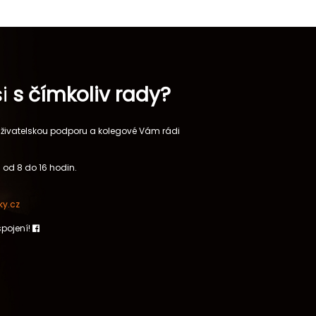
si
s čímkoliv rady?
 uživatelskou podporu a kolegové Vám rádi
 od 8 do 16 hodin.
y.cz
spojení!