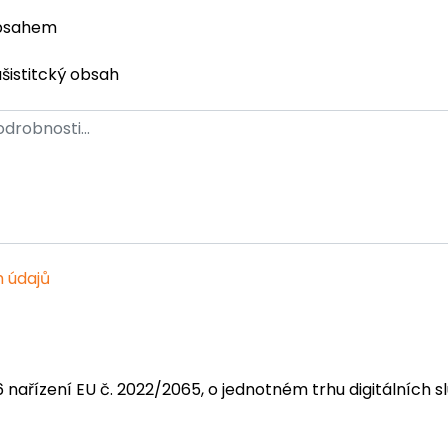
obsahem
ašistitcký obsah
 údajů
6 nařízení EU č. 2022/2065, o jednotném trhu digitálních