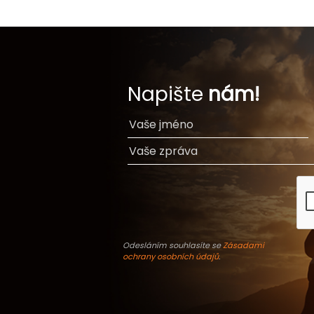
Napište
nám!
Odesláním souhlasíte se
Zásadami
ochrany osobních údajů
.