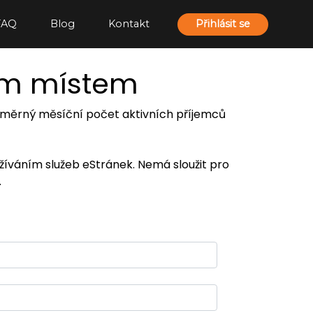
FAQ
Blog
Kontakt
Přihlásit se
ím místem
 průměrný měsíční počet aktivních příjemců
užíváním služeb eStránek. Nemá sloužit pro
.