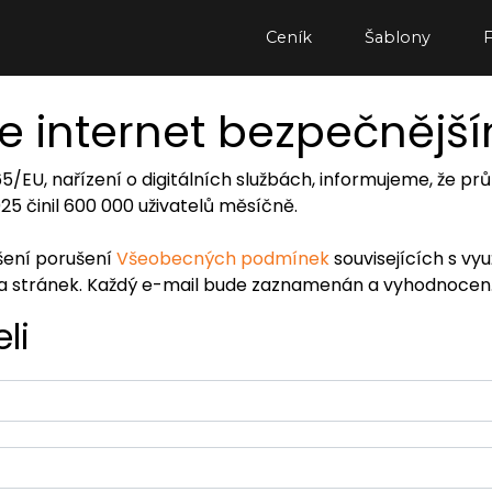
Ceník
Šablony
e internet bezpečnějš
065/EU, nařízení o digitálních službách, informujeme, že
2025 činil 600 000 uživatelů měsíčně.
ášení porušení
Všeobecných podmínek
souvisejících s vy
ra stránek. Každý e-mail bude zaznamenán a vyhodnocen
li