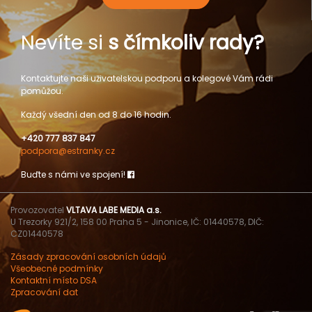
Nevíte si
s čímkoliv rady?
Kontaktujte naši uživatelskou podporu a kolegové Vám rádi
pomůžou.
Každý všední den od 8 do 16 hodin.
+420 777 837 847
podpora@estranky.cz
Buďte s námi ve spojení!
Provozovatel
VLTAVA LABE MEDIA a.s.
U Trezorky 921/2, 158 00 Praha 5 - Jinonice, IČ: 01440578, DIČ:
CZ01440578
Zásady zpracování osobních údajů
Všeobecné podmínky
Kontaktní místo DSA
Zpracování dat