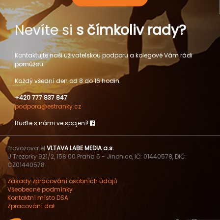
Nevíte si
s čímkoliv rady?
Kontaktujte naši uživatelskou podporu a kolegové Vám rádi
pomůžou.
Každý všední den od 8 do 16 hodin.
+420 777 837 847
podpora@estranky.cz
Buďte s námi ve spojení!
Provozovatel
VLTAVA LABE MEDIA a.s.
U Trezorky 921/2, 158 00 Praha 5 - Jinonice, IČ: 01440578, DIČ:
CZ01440578
Zásady zpracování osobních údajů
Všeobecné podmínky
Kontaktní místo DSA
Zpracování dat