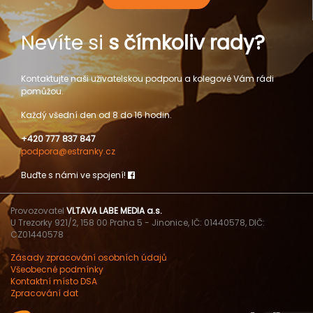
Nevíte si
s čímkoliv rady?
Kontaktujte naši uživatelskou podporu a kolegové Vám rádi
pomůžou.
Každý všední den od 8 do 16 hodin.
+420 777 837 847
podpora@estranky.cz
Buďte s námi ve spojení!
Provozovatel
VLTAVA LABE MEDIA a.s.
U Trezorky 921/2, 158 00 Praha 5 - Jinonice, IČ: 01440578, DIČ:
CZ01440578
Zásady zpracování osobních údajů
Všeobecné podmínky
Kontaktní místo DSA
Zpracování dat