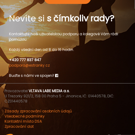
Nevíte si
s čímkoliv rady?
Kontaktujte naši uživatelskou podporu a kolegové Vám rádi
pomůžou.
Každý všední den od 8 do 16 hodin.
+420 777 837 847
podpora@estranky.cz
Buďte s námi ve spojení!
Provozovatel
VLTAVA LABE MEDIA a.s.
U Trezorky 921/2, 158 00 Praha 5 - Jinonice, IČ: 01440578, DIČ:
CZ01440578
Zásady zpracování osobních údajů
Všeobecné podmínky
Kontaktní místo DSA
Zpracování dat