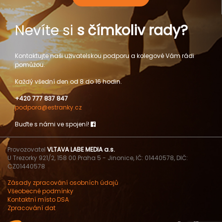
Nevíte si
s čímkoliv rady?
Kontaktujte naši uživatelskou podporu a kolegové Vám rádi
pomůžou.
Každý všední den od 8 do 16 hodin.
+420 777 837 847
podpora@estranky.cz
Buďte s námi ve spojení!
Provozovatel
VLTAVA LABE MEDIA a.s.
U Trezorky 921/2, 158 00 Praha 5 - Jinonice, IČ: 01440578, DIČ:
CZ01440578
Zásady zpracování osobních údajů
Všeobecné podmínky
Kontaktní místo DSA
Zpracování dat