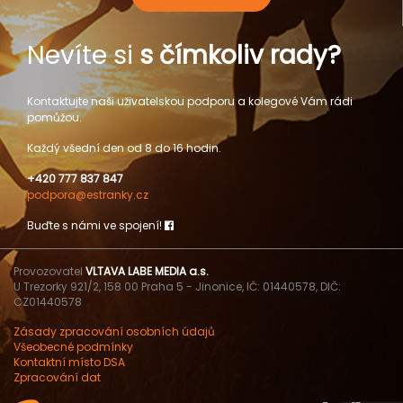
Nevíte si
s čímkoliv rady?
Kontaktujte naši uživatelskou podporu a kolegové Vám rádi
pomůžou.
Každý všední den od 8 do 16 hodin.
+420 777 837 847
podpora@estranky.cz
Buďte s námi ve spojení!
Provozovatel
VLTAVA LABE MEDIA a.s.
U Trezorky 921/2, 158 00 Praha 5 - Jinonice, IČ: 01440578, DIČ:
CZ01440578
Zásady zpracování osobních údajů
Všeobecné podmínky
Kontaktní místo DSA
Zpracování dat