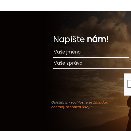
Napište
nám!
Odesláním souhlasíte se
Zásadami
ochrany osobních údajů
.