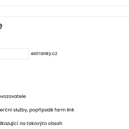
e
.estranky.cz
ovozovatele
erční služby, popřípadě farm link
dkazující na takovýto obsah