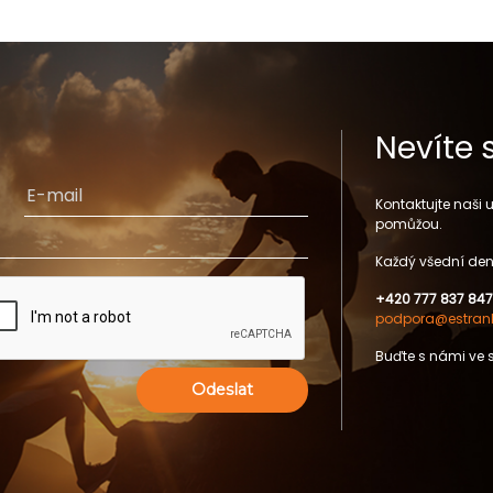
Nevíte 
Kontaktujte naši
pomůžou.
Každý všední den
+420 777 837 847
podpora@estrank
Buďte s námi ve 
Odeslat