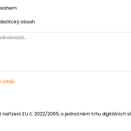
obsahem
ašistitcký obsah
 údajů
6 nařízení EU č. 2022/2065, o jednotném trhu digitálních