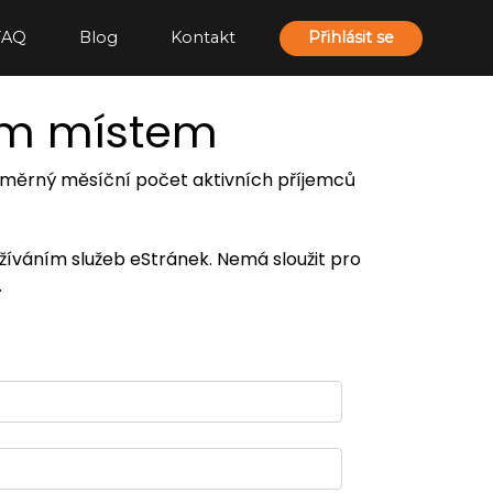
FAQ
Blog
Kontakt
Přihlásit se
ím místem
 průměrný měsíční počet aktivních příjemců
užíváním služeb eStránek. Nemá sloužit pro
.