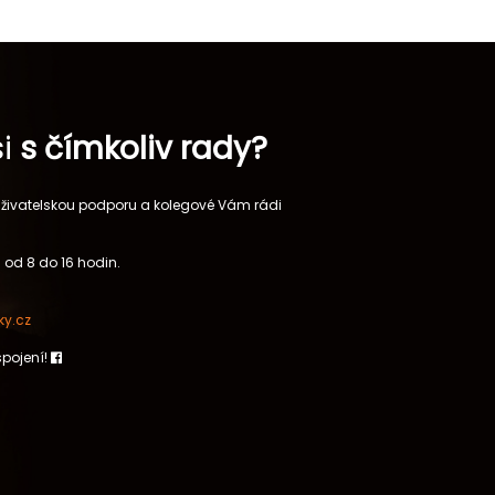
si
s čímkoliv rady?
 uživatelskou podporu a kolegové Vám rádi
 od 8 do 16 hodin.
y.cz
spojení!