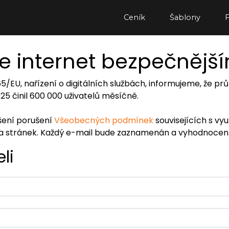
Ceník
Šablony
e internet bezpečnějš
065/EU, nařízení o digitálních službách, informujeme, že
2025 činil 600 000 uživatelů měsíčně.
ášení porušení
Všeobecných podmínek
souvisejících s vy
ra stránek. Každý e-mail bude zaznamenán a vyhodnocen
li