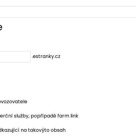
e
.estranky.cz
ovozovatele
erční služby, popřípadě farm link
dkazující na takovýto obsah