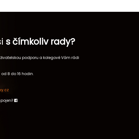
si
s čímkoliv rady?
 uživatelskou podporu a kolegové Vám rádi
 od 8 do 16 hodin.
y.cz
spojení!