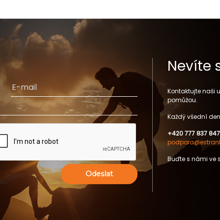
Nevíte 
Kontaktujte naši
pomůžou.
Každý všední den
+420 777 837 847
podpora@estrank
Buďte s námi ve 
Odeslat