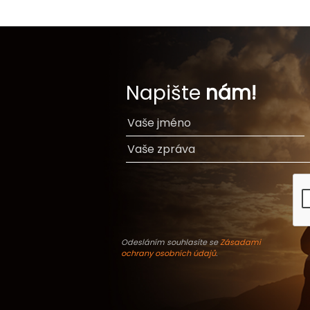
Napište
nám!
Odesláním souhlasíte se
Zásadami
ochrany osobních údajů
.