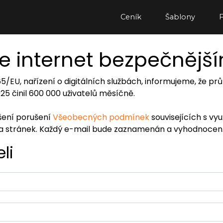
Ceník
Šablony
e internet bezpečnějš
065/EU, nařízení o digitálních službách, informujeme, že
2025 činil 600 000 uživatelů měsíčně.
ášení porušení
Všeobecných podmínek
souvisejících s vy
ra stránek. Každý e-mail bude zaznamenán a vyhodnocen
li