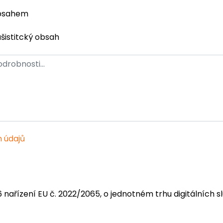
obsahem
ašistitcký obsah
 údajů
6 nařízení EU č. 2022/2065, o jednotném trhu digitálních