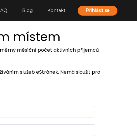
FAQ
Blog
Kontakt
Přihlásit se
ím místem
 průměrný měsíční počet aktivních příjemců
užíváním služeb eStránek. Nemá sloužit pro
.