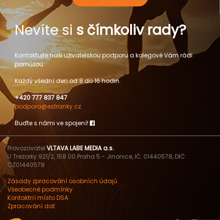
Nevíte si
s čímkoliv rady?
Kontaktujte naši uživatelskou podporu a kolegové Vám rádi
pomůžou.
Každý všední den od 8 do 16 hodin.
+420 777 837 847
podpora@estranky.cz
Buďte s námi ve spojení!
Provozovatel
VLTAVA LABE MEDIA a.s.
U Trezorky 921/2, 158 00 Praha 5 - Jinonice, IČ: 01440578, DIČ:
CZ01440578
Zásady zpracování osobních údajů
Všeobecné podmínky
Kontaktní místo DSA
Zpracování dat